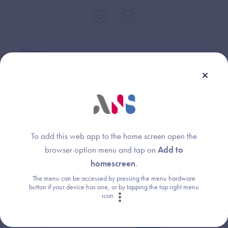
Thème :
Modalités d'identification électronique
To add this web app to the home screen open the
Une question ?
browser option menu and tap on
Add to
homescreen
.
Retrouvez les réponses aux questions les
The menu can be accessed by pressing the menu hardware
plus fréquentes (FAQ).
button if your device has one, or by tapping the top right menu
icon
.
Consultez la FAQ