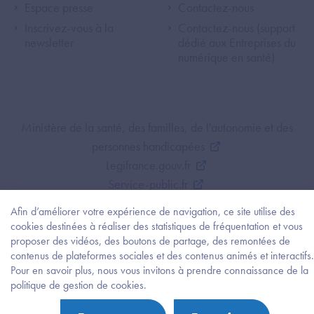
Espace presse
Contactez-nous
Inscrivez-vous à la
Contactez-nous (support
newsletter
dédié aux Entreprises du
numérique en santé)
Footer Bottom ANS
Ministère de la santé, des familles, de l'autonomie et des
personnes handicapées
Legifrance.gouv.fr
Service-public.fr
Mentions légales
Afin d’améliorer votre expérience de navigation, ce site utilise des
Politique de protection des données personnelles
cookies destinées à réaliser des statistiques de fréquentation et vous
Politique de gestion de cookies
proposer des vidéos, des boutons de partage, des remontées de
contenus de plateformes sociales et des contenus animés et interactifs.
Gestion des cookies
Pour en savoir plus, nous vous invitons à prendre connaissance de la
Plan du site
Besoi
politique de gestion de cookies.
d'être
Accessibilité : partiellement conforme
guidé