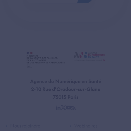
Agence du Numérique en Santé
2-10 Rue d'Oradour-sur-Glane
75015 Paris
linkedin
twitter
youtube
rss
Footer Left ANS
Footer Right A
Nous rejoindre
Webinaires