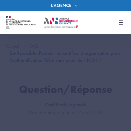
Panneau de gestion des cookies
L'AGENCE
Men
Accueil
FAQ
Est-il possible d'obtenir un certificat d'organisation pour
l'authentification TLSm sans avoir de FINESS ?
Question/Réponse
Certificats logiciels
Dernière mise à jour le 07 mai 2026