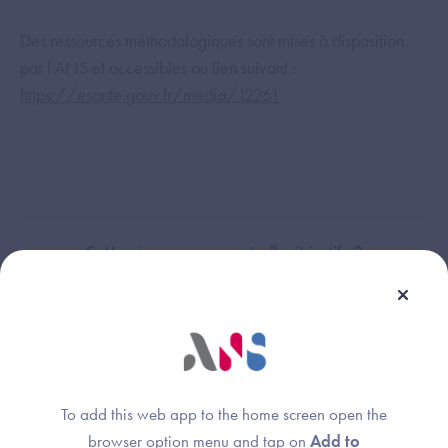
Des ressources méthodologiques sont mises à disposition
par l’ANS et accessibles au lien suivant :
https://esante.gouv.fr/media/12261
Cette réponse vous a-t-elle été utile ?
Thème :
Domaine Stratégie de continuité et de reprise d'activité - Prérequis et
objectifs
To add this web app to the home screen open the
browser option menu and tap on
Add to