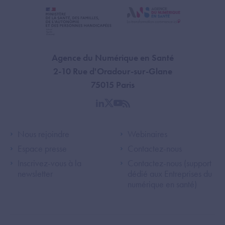
Agence du Numérique en Santé
2-10 Rue d'Oradour-sur-Glane
75015 Paris
linkedin
twitter
youtube
rss
Footer Left ANS
Footer Right A
Nous rejoindre
Webinaires
Espace presse
Contactez-nous
Inscrivez-vous à la
Contactez-nous (support
newsletter
dédié aux Entreprises du
numérique en santé)