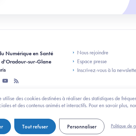
Footer Left AN
Nous rejoindre
du Numérique en Santé
Espace presse
 d'Oradour-sur-Glane
ris
Inscrivez-vous à la newslett
tter
youtube
rss
 utilise des cookies destinées à réaliser des statistiques de fréqu
les et des contenus animés et interactifs. Pour en savoir plus, no
onomie et des personnes handicapées
Legifrance.gouv.fr
Politique de 
er
Tout refuser
Personnaliser
Politique de gestion de cookies
Gestion des cookies
Pl