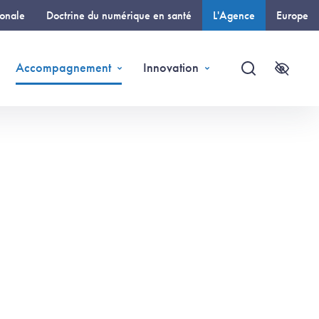
ionale
Doctrine du numérique en santé
L'Agence
Europe
(page courante)
Accompagnement
Innovation
Recherche
Accessi