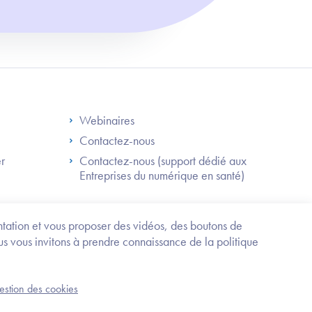
S
Footer Right ANS
Webinaires
Contactez-nous
er
Contactez-nous (support dédié aux
Entreprises du numérique en santé)
Besoin
d'être
guidé
entation et vous proposer des vidéos, des boutons de
?
us vous invitons à prendre connaissance de la politique
Trouvez
l'information
ou
Service-public.fr
Mentions légales
la
gestion des cookies
an du site
Accessibilité : partiellement conforme
démarche
correspondant