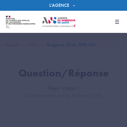
Panneau de gestion des cookies
L'AGENCE
Men
Accueil
FAQ
Exigence 39 du DSR LGC
Question/Réponse
Ségur Vague 1
Dernière mise à jour le 16 février 2026