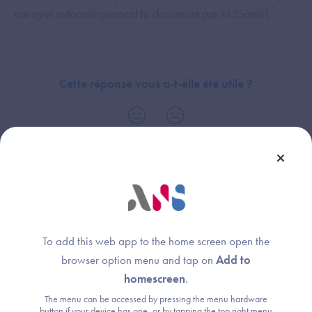
envoyer automatiquement le document par MSSanté)
Cette réponse vous a-t-elle été utile ?
Dispositif(s) concerné(s) :
Thème :
Médecin de ville
Exigences et preuves
Logiciel de Gestion de Cabinet (LGC-MdV)
To add this web app to the home screen open the
browser option menu and tap on
Add to
homescreen
.
The menu can be accessed by pressing the menu hardware
Une question ?
button if your device has one, or by tapping the top right menu