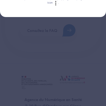
icon
.
Retrouvez les réponses aux questions les
plus fréquentes (FAQ).
Consultez la FAQ
Agence du Numérique en Santé
2-10 Rue d'Oradour-sur-Glane