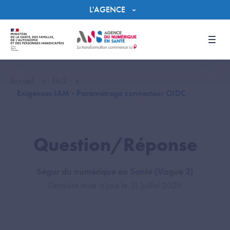
Panneau de gestion des cookies
L'AGENCE
Men
Accueil
FAQ
Exigences IAM - Paramétrage connecteur OIDC
Question/Réponse
Ségur du numérique en Santé (Vague 2)
Dernière mise à jour le 31 juillet 2026