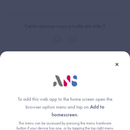
Cette réponse vous a-t-elle été utile ?
Dispositif(s) concerné(s) :
Thème :
Dossier Patient Informatisé (DPI)
Exigences et preuves
Système de Gestion de Laboratoire (SGL)
Radiology Information System (RIS)
To add this web app to the home screen open the
browser option menu and tap on
Add to
homescreen
.
The menu can be accessed by pressing the menu hardware
Une question ?
button if your device has one, or by tapping the top right menu