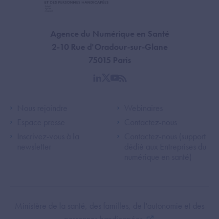
Agence du Numérique en Santé
2-10 Rue d'Oradour-sur-Glane
75015 Paris
linkedin
twitter
youtube
rss
Footer Left ANS
Footer Right A
Nous rejoindre
Webinaires
Espace presse
Contactez-nous
Inscrivez-vous à la
Contactez-nous (support
newsletter
dédié aux Entreprises du
numérique en santé)
Footer Bottom ANS
Ministère de la santé, des familles, de l'autonomie et des
personnes handicapées