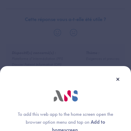
Cette réponse vous a-t-elle été utile ?
Dispositif(s) concerné(s) :
Thème :
Plateforme d’Intermédiation (PFI)
Exigences et preuves
Dossier Patient Informatisé (DPI)
Logiciel de Gestion de Cabinet (LGC-MdV)
Système de Gestion de Laboratoire (SGL)
Radiology Information System (RIS)
Dossier Usager Informatisé (DUI)
DRIMbox
Logiciel de Gestion de Cabinet (LGC-SFP)
Logiciel pour Chirurgiens-Dentistes (CD)
To add this web app to the home screen open the
browser option menu and tap on
Add to
homescreen
.