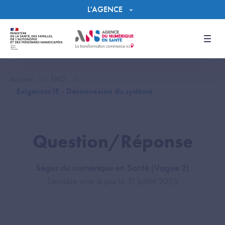
Panneau de gestion des cookies
L'AGENCE
Men
Accueil
FAQ
Exigences IE - Déconnexion du système
Question/Réponse
Ségur du numérique en Santé (Vague 2)
Dernière mise à jour le 31 juillet 2026