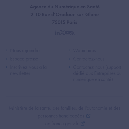
Agence du Numérique en Santé
2-10 Rue d'Oradour-sur-Glane
75015 Paris
linkedin
twitter
youtube
rss
Footer Left ANS
Footer Right A
Nous rejoindre
Webinaires
Espace presse
Contactez-nous
Inscrivez-vous à la
Contactez-nous (support
newsletter
dédié aux Entreprises du
numérique en santé)
Footer Bottom ANS
Ministère de la santé, des familles, de l'autonomie et des
personnes handicapées
Legifrance.gouv.fr