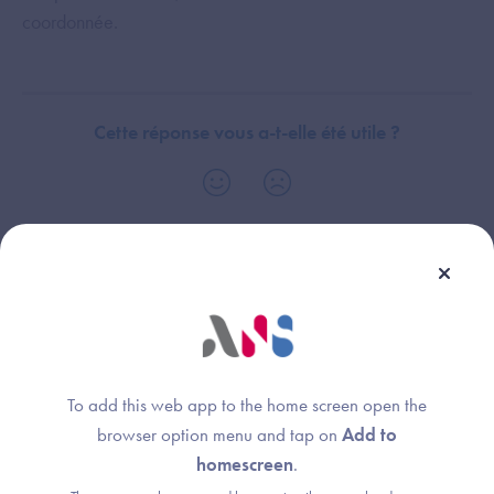
coordonnée.
Cette réponse vous a-t-elle été utile ?
Dispositif(s) concerné(s) :
Thème :
Dossier Patient Informatisé (DPI)
Exigences et preuves
Système de Gestion de Laboratoire (SGL)
Radiology Information System (RIS)
Dossier Usager Informatisé (DUI)
To add this web app to the home screen open the
browser option menu and tap on
Add to
homescreen
.