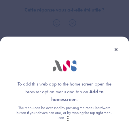
Cette réponse vous a-t-elle été utile ?
Thème :
Général
To add this web app to the home screen open the
browser option menu and tap on
Add to
Une question ?
homescreen
.
The menu can be accessed by pressing the menu hardware
Retrouvez les réponses aux questions les
button if your device has one, or by tapping the top right menu
plus fréquentes (FAQ).
icon
.