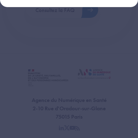
Consultez la FAQ
Agence du Numérique en Santé
2-10 Rue d'Oradour-sur-Glane
75015 Paris
linkedin
twitter
youtube
rss