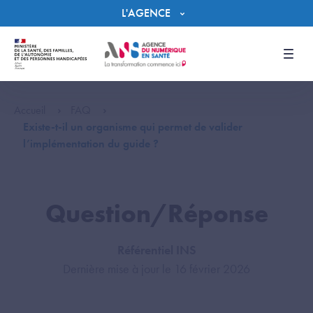
Panneau de gestion des cookies
L'AGENCE
Men
Accueil
FAQ
Existe-t-il un organisme qui permet de valider
l’implémentation du guide ?
Question/Réponse
Référentiel INS
Dernière mise à jour le 16 février 2026