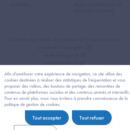
newsletter
dédié aux Entreprises du
numérique en santé)
Footer Bottom ANS
Ministère de la santé, des familles, de l'autonomie et des
personnes handicapées
Legifrance.gouv.fr
Service-public.fr
Mentions légales
Afin d’améliorer votre expérience de navigation, ce site utilise des
Politique de protection des données personnelles
cookies destinées à réaliser des statistiques de fréquentation et vous
proposer des vidéos, des boutons de partage, des remontées de
Politique de gestion de cookies
contenus de plateformes sociales et des contenus animés et interactifs.
Gestion des cookies
Pour en savoir plus, nous vous invitons à prendre connaissance de la
Plan du site
Besoi
politique de gestion de cookies.
d'être
Accessibilité : partiellement conforme
guidé
Tout accepter
Tout refuser
?
Trouv
l'info