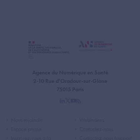
Agence du Numérique en Santé
2-10 Rue d'Oradour-sur-Glane
75015 Paris
linkedin
twitter
youtube
rss
Footer Left ANS
Footer Right A
Nous rejoindre
Webinaires
Espace presse
Contactez-nous
Inscrivez-vous à la
Contactez-nous (support