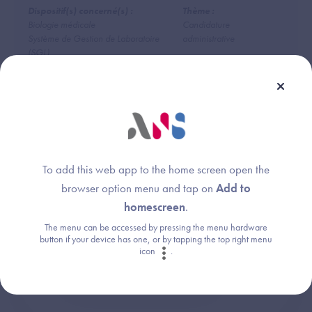
Dispositif(s) concerné(s) :
Thème :
Biologie médicale
Candidature
Système de Gestion de Laboratoire
administrative
(SGL)
Une question ?
To add this web app to the home screen open the
browser option menu and tap on
Add to
Retrouvez les réponses aux questions les
homescreen
.
plus fréquentes (FAQ).
The menu can be accessed by pressing the menu hardware
button if your device has one, or by tapping the top right menu
icon
.
Consultez la FAQ