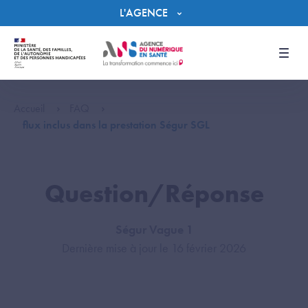
Panneau de gestion des cookies
L'AGENCE
Men
Accueil
FAQ
flux inclus dans la prestation Ségur SGL
Question/Réponse
Ségur Vague 1
Dernière mise à jour le 16 février 2026