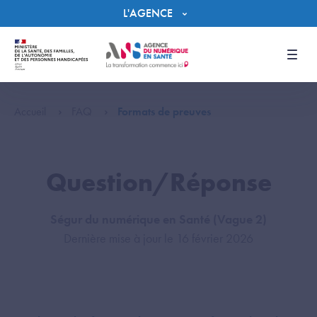
Panneau de gestion des cookies
L'AGENCE
Men
Accueil
FAQ
Formats de preuves
Question/Réponse
Ségur du numérique en Santé (Vague 2)
Dernière mise à jour le 16 février 2026