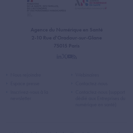
Agence du Numérique en Santé
2-10 Rue d'Oradour-sur-Glane
75015 Paris
linkedin
twitter
youtube
rss
Footer Left ANS
Footer Right A
Nous rejoindre
Webinaires
Espace presse
Contactez-nous
Inscrivez-vous à la
Contactez-nous (support
newsletter
dédié aux Entreprises du
numérique en santé)