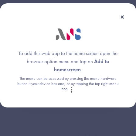
Une question ?
Retrouvez les réponses aux questions les
To add this web app to the home screen open the
plus fréquentes (FAQ).
browser option menu and tap on
Add to
homescreen
.
Consultez la FAQ
The menu can be accessed by pressing the menu hardware
button if your device has one, or by tapping the top right menu
icon
.