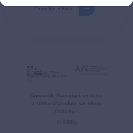
Consultez la FAQ
Agence du Numérique en Santé
2-10 Rue d'Oradour-sur-Glane
75015 Paris
linkedin
twitter
youtube
rss