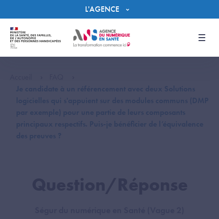
Panneau de gestion des cookies
L'AGENCE
Men
Accueil
FAQ
Je candidate à un référencement avec deux Solutions
logicielles qui s'appuient sur des modules communs (DMP
par exemple) pour une partie de leurs composants
principaux respectifs. Puis-je bénéficier de l’équivalence
des preuves ?
Question/Réponse
Ségur du numérique en Santé (Vague 2)