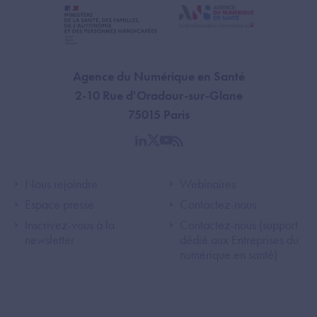
Agence du Numérique en Santé
2-10 Rue d'Oradour-sur-Glane
75015 Paris
linkedin
twitter
youtube
rss
Footer Left ANS
Footer Right A
Nous rejoindre
Webinaires
Espace presse
Contactez-nous
Inscrivez-vous à la
Contactez-nous (support
newsletter
dédié aux Entreprises du
numérique en santé)