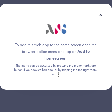
Une question ?
Retrouvez les réponses aux questions les
To add this web app to the home screen open the
plus fréquentes (FAQ).
browser option menu and tap on
Add to
homescreen
.
Consultez la FAQ
The menu can be accessed by pressing the menu hardware
button if your device has one, or by tapping the top right menu
icon
.