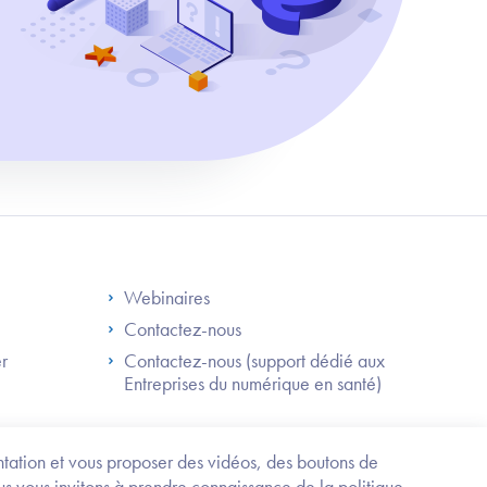
S
Footer Right ANS
Webinaires
Contactez-nous
er
Contactez-nous (support dédié aux
Entreprises du numérique en santé)
Besoin
d'être
guidé
entation et vous proposer des vidéos, des boutons de
?
us vous invitons à prendre connaissance de la politique