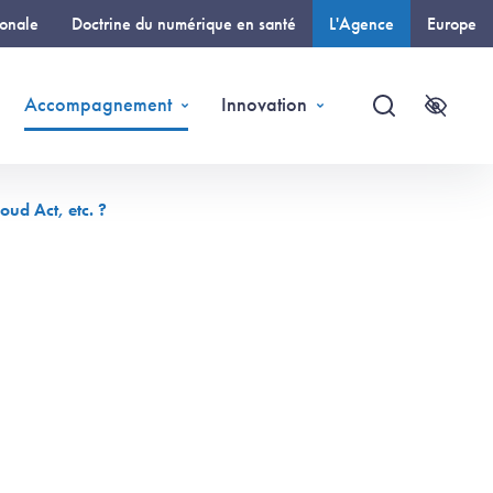
ionale
Doctrine du numérique en santé
L'Agence
Europe
(page courante)
Accompagnement
Innovation
Recherche
Accessi
oud Act, etc. ?