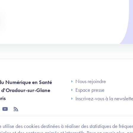
Footer Left AN
Nous rejoindre
du Numérique en Santé
Espace presse
 d'Oradour-sur-Glane
ris
Inscrivez-vous à la newslett
tter
youtube
rss
 utilise des cookies destinées à réaliser des statistiques de fréqu
les et des contenus animés et interactifs. Pour en savoir plus, no