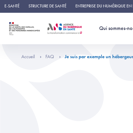
Panneau de gestion des cookies
E-SANTÉ
STRUCTURE DE SANTÉ
ENTREPRISE DU NUMÉRIQUE EN
Qui sommes-no
Accueil
FAQ
Je suis par exemple un hébergeur 