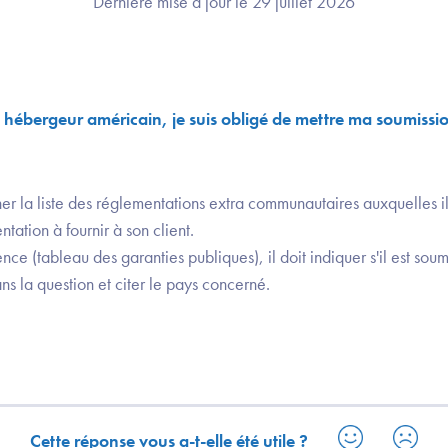
Dernière mise à jour le 29 juillet 2026
 hébergeur américain, je suis obligé de mettre ma soumissi
er la liste des réglementations extra communautaires auxquelles i
tation à fournir à son client.
nce (tableau des garanties publiques), il doit indiquer s'il est sou
s la question et citer le pays concerné.
Cette réponse vous a-t-elle été utile ?