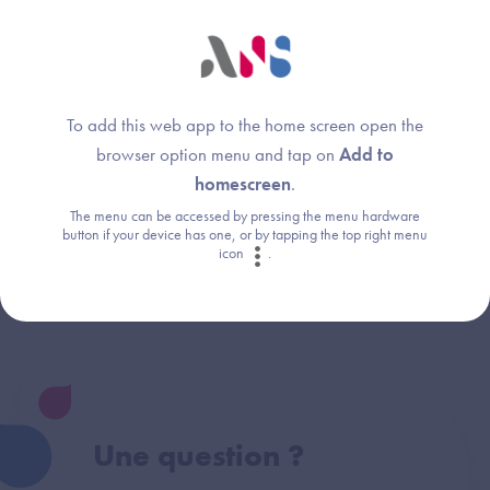
sont applicables et doivent être respectées.
Cette réponse vous a-t-elle été utile ?
To add this web app to the home screen open the
browser option menu and tap on
Add to
homescreen
.
The menu can be accessed by pressing the menu hardware
button if your device has one, or by tapping the top right menu
Thème :
icon
.
Annuaire Santé
Une question ?