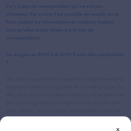
Il n'y a pas de correspondant qui ne soit pas
utilisateur. Par contre il est possible de remplir sur la
fiche patient les informations du médecin traitant,
sans qu'elles soient reliées à une liste de
correspondants.
Les exigences ANN 3 et ANN 5 sont-elles applicables
?
Oui, si la fiche patient dans laquelle est indiqué le médecin
traitant est stockée sur le Système en cours dévaluation. En
effet, dans ce cas, le médecin traitant associé au patient est
bien un correspondant. Ce médecin traitant doit être créé
sur le système : soit en tant que correspondant, soit en tant
qu'usager. L’essentiel est qu’il soit identifié avec son n°RPPS
ET associé au patient. Les exigences ANN 3 et ANN 5