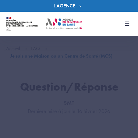
Panneau de gestion des cookies
L'AGENCE
Men
Accueil
FAQ
Je suis une Maison ou un Centre de Santé (MCS)
Question/Réponse
SMT
Dernière mise à jour le 16 février 2026