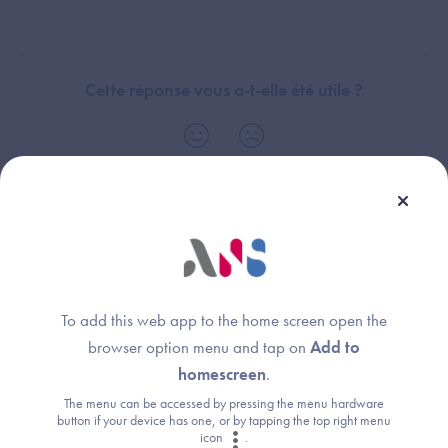
Cette réponse vous a-t-elle été utile ?
Thème :
Général
To add this web app to the home screen open the
browser option menu and tap on
Add to
homescreen
.
Une question ?
The menu can be accessed by pressing the menu hardware
button if your device has one, or by tapping the top right menu
Retrouvez les réponses aux questions les
icon
.