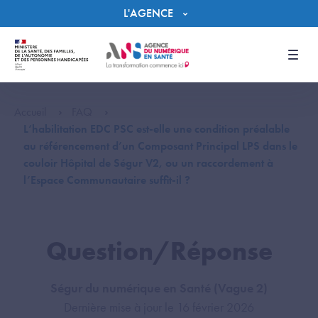
Panneau de gestion des cookies
L'AGENCE
Men
Accueil
FAQ
L‘habilitation EDC PSC est-elle une condition préalable
au référencement d’un Composant Principal LPS dans le
couloir Hôpital de Ségur V2, ou un raccordement à
l’Espace Communautaire suffit-il ?​
Question/Réponse
Ségur du numérique en Santé (Vague 2)
Dernière mise à jour le 16 février 2026