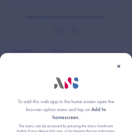
Cette réponse vous a-t-elle été utile ?
Dispositif(s)
Thème :
concerné(s) :
Parcours de référencement (Convergence,
Plateforme
CNDA, PSC)
d’Intermédiation (PFI)
Dossier Patient
Informatisé (DPI)
To add this web app to the home screen open the
browser option menu and tap on
Add to
homescreen
.
The menu can be accessed by pressing the menu hardware
Une question ?
button if your device has one, or by tapping the top right menu