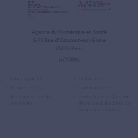
Agence du Numérique en Santé
2-10 Rue d'Oradour-sur-Glane
75015 Paris
linkedin
twitter
youtube
rss
Footer Left ANS
Footer Right A
Nous rejoindre
Webinaires
Espace presse
Contactez-nous
Inscrivez-vous à la
Contactez-nous (support
newsletter
dédié aux Entreprises du
numérique en santé)