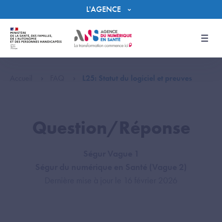
Panneau de gestion des cookies
L'AGENCE
Men
Accueil
FAQ
L25: Statut du logiciel et preuves
Question/Réponse
Ségur Vague 1
Ségur du numérique en Santé (Vague 2)
Dernière mise à jour le 16 février 2026