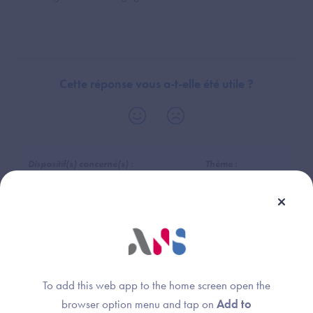
Cette réponse vous a-t-elle été utile ?
Dispositif(s) concerné(s) :
Thème :
Hôpital
Exigences et preuves
Dossier Patient Informatisé (DPI)
Plateforme d’Intermédiation (PFI)
Référentiel Identité (RI)
Médecin de ville
Logiciel de Gestion de Cabinet (LGC-MdV)
Sages-Femmes & Paramédicaux
Chirurgien-Dentiste
To add this web app to the home screen open the
browser option menu and tap on
Add to