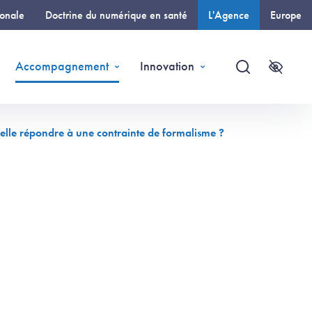
ionale
Doctrine du numérique en santé
L'Agence
Europe
(page courante)
Accompagnement
Innovation
Recherche
Accessi
it-elle répondre à une contrainte de formalisme ?