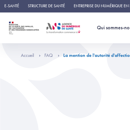
Panneau de gestion des cookies
E-SANTÉ
STRUCTURE DE SANTÉ
ENTREPRISE DU NUMÉRIQUE EN
Qui sommes-no
Accueil
FAQ
La mention de l'autorité d'affecti