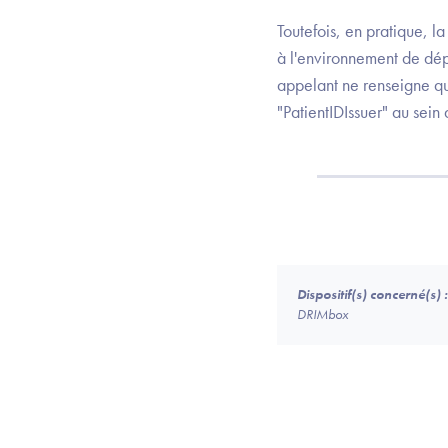
Toutefois, en pratique, 
à l'environnement de dépl
appelant ne renseigne q
"PatientIDIssuer" au sein
Dispositif(s) concerné(s) :
DRIMbox