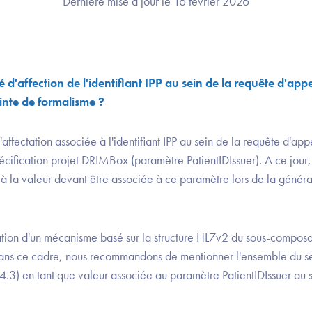
Dernière mise à jour le 16 février 2026
é d'affection de l'identifiant IPP au sein de la requête d'appe
inte de formalisme ?
'affectation associée à l'identifiant IPP au sein de la requête d'ap
écification projet DRIMBox (paramètre PatientIDIssuer). A ce jour, 
t à la valeur devant être associée à ce paramètre lors de la génér
tion d'un mécanisme basé sur la structure HL7v2 du sous-compos
Dans ce cadre, nous recommandons de mentionner l'ensemble du
4.3) en tant que valeur associée au paramètre PatientIDIssuer au 