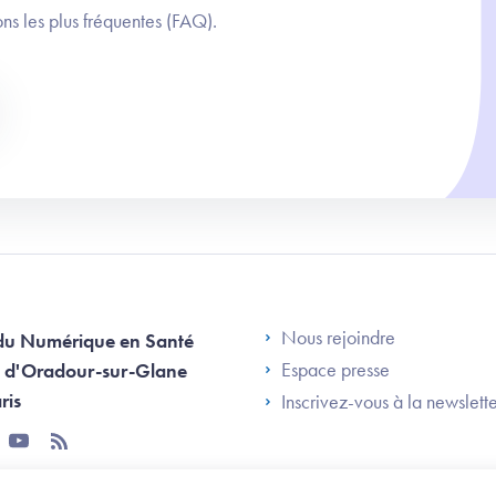
ns les plus fréquentes (FAQ).
Footer Left AN
Nous rejoindre
du Numérique en Santé
Espace presse
 d'Oradour-sur-Glane
ris
Inscrivez-vous à la newslett
tter
youtube
rss