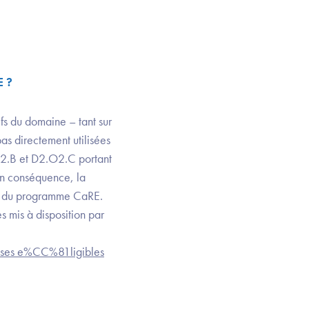
E ?
fs du domaine – tant sur
pas directement utilisées
2.O2.B et D2.O2.C portant
 En conséquence, la
e 2 du programme CaRE.
s mis à disposition par
nses e%CC%81ligibles