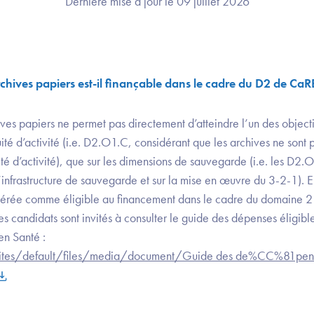
Dernière mise à jour le 09 juillet 2026
chives papiers est-il finançable dans le cadre du D2 de CaR
ves papiers ne permet pas directement d’atteindre l’un des objecti
ité d’activité (i.e. D2.O1.C, considérant que les archives ne sont 
uité d’activité), que sur les dimensions de sauvegarde (i.e. les D
l’infrastructure de sauvegarde et sur la mise en œuvre du 3-2-1).
idérée comme éligible au financement dans le cadre du domain
les candidats sont invités à consulter le guide des dépenses éligible
en Santé :
r/sites/default/files/media/document/Guide des de%CC%81pe