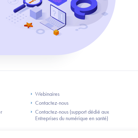
S
Footer Right ANS
Webinaires
Contactez-nous
er
Contactez-nous (support dédié aux
Entreprises du numérique en santé)
Besoin
d'être
guidé