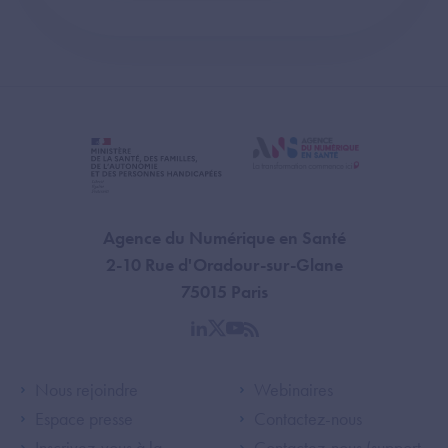
Agence du Numérique en Santé
2-10 Rue d'Oradour-sur-Glane
75015 Paris
linkedin
twitter
youtube
rss
Footer Left ANS
Footer Right A
Nous rejoindre
Webinaires
Espace presse
Contactez-nous
Inscrivez-vous à la
Contactez-nous (support