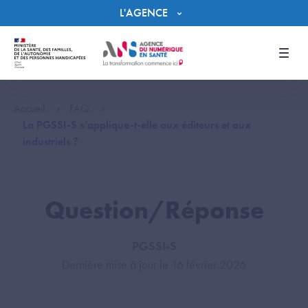
Panneau de gestion des cookies
L'AGENCE
Men
Accueil
FAQ
La PGSSI-S s’applique-t-elle aux éditeurs et aux
industriels ?
Question/Réponse
PGSSI-S
Dernière mise à jour le 16 février 2026