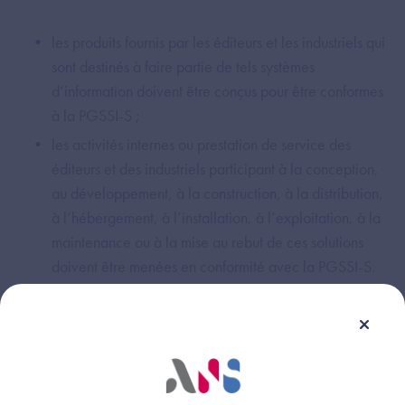
les produits fournis par les éditeurs et les industriels qui
sont destinés à faire partie de tels systèmes
d’information doivent être conçus pour être conformes
à la PGSSI-S ;
les activités internes ou prestation de service des
éditeurs et des industriels participant à la conception,
au développement, à la construction, à la distribution,
à l’hébergement, à l’installation, à l’exploitation, à la
maintenance ou à la mise au rebut de ces solutions
doivent être menées en conformité avec la PGSSI-S.
Cette réponse vous a-t-elle été utile ?