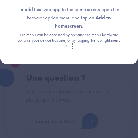
To add this web app to the home screen open the
browser option menu and tap on
Add to
Thème :
homescreen
.
Général
The menu can be accessed by pressing the menu hardware
button if your device has one, or by tapping the top right menu
icon
.
Une question ?
Retrouvez les réponses aux questions les
plus fréquentes (FAQ).
Consultez la FAQ