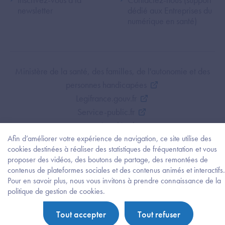
newsletter
dédié aux Entreprises du
numérique en santé)
Footer Bottom ANS
Ministère de la santé, des familles, de l'autonomie et des
personnes handicapées
Legifrance.gouv.fr
Service-public.fr
Mentions légales
Afin d’améliorer votre expérience de navigation, ce site utilise des
Politique de protection des données personnelles
cookies destinées à réaliser des statistiques de fréquentation et vous
Politique de gestion de cookies
proposer des vidéos, des boutons de partage, des remontées de
Gestion des cookies
contenus de plateformes sociales et des contenus animés et interactifs.
Plan du site
Pour en savoir plus, nous vous invitons à prendre connaissance de la
Besoi
politique de gestion de cookies.
Accessibilité : partiellement conforme
d'être
guidé
Tout accepter
Tout refuser
?
Trouv