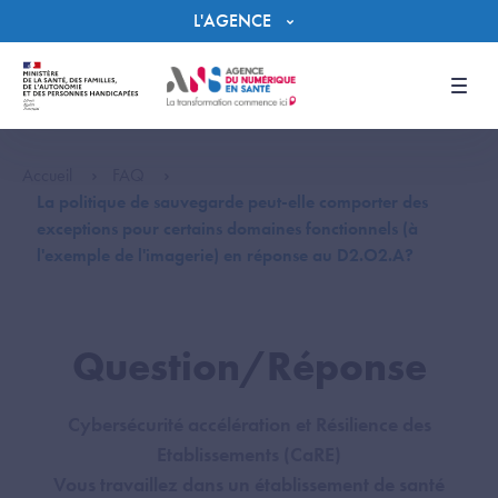
Panneau de gestion des cookies
L'AGENCE
Men
Accueil
FAQ
La politique de sauvegarde peut-elle comporter des
exceptions pour certains domaines fonctionnels (à
l'exemple de l'imagerie) en réponse au D2.O2.A?
Question/Réponse
Cybersécurité accélération et Résilience des
Etablissements (CaRE)
Vous travaillez dans un établissement de santé