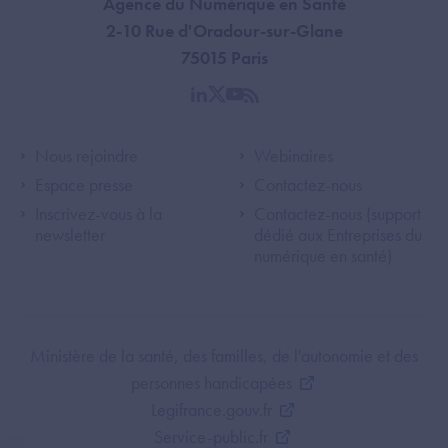
Agence du Numérique en Santé
2-10 Rue d'Oradour-sur-Glane
75015 Paris
linkedin
twitter
youtube
rss
Footer Left ANS
Footer Right A
Nous rejoindre
Webinaires
Espace presse
Contactez-nous
Inscrivez-vous à la
Contactez-nous (support
newsletter
dédié aux Entreprises du
numérique en santé)
Footer Bottom ANS
Ministère de la santé, des familles, de l'autonomie et des
personnes handicapées
Legifrance.gouv.fr
Service-public.fr