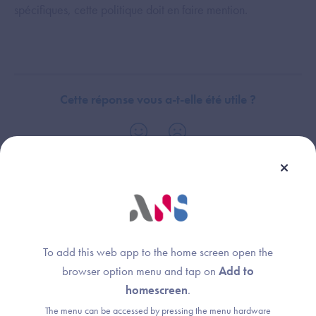
spécifiques, cette politique doit en faire mention.
Cette réponse vous a-t-elle été utile ?
Thème :
Domaine Stratégie de continuité et de reprise d'activité - Prérequis et
objectifs
To add this web app to the home screen open the
browser option menu and tap on
Add to
homescreen
.
The menu can be accessed by pressing the menu hardware