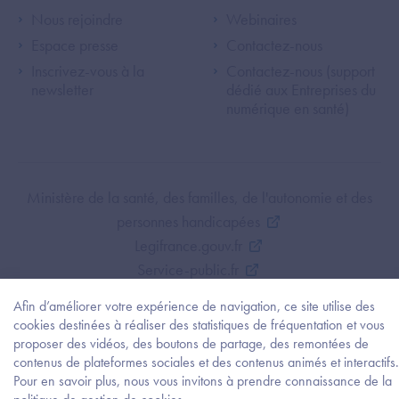
Footer Left ANS
Footer Right A
Nous rejoindre
Webinaires
Espace presse
Contactez-nous
Inscrivez-vous à la
Contactez-nous (support
newsletter
dédié aux Entreprises du
numérique en santé)
Footer Bottom ANS
Ministère de la santé, des familles, de l'autonomie et des
personnes handicapées
Legifrance.gouv.fr
Service-public.fr
Mentions légales
Afin d’améliorer votre expérience de navigation, ce site utilise des
Politique de protection des données personnelles
cookies destinées à réaliser des statistiques de fréquentation et vous
Politique de gestion de cookies
proposer des vidéos, des boutons de partage, des remontées de
contenus de plateformes sociales et des contenus animés et interactifs.
Gestion des cookies
Pour en savoir plus, nous vous invitons à prendre connaissance de la
Plan du site
Besoi