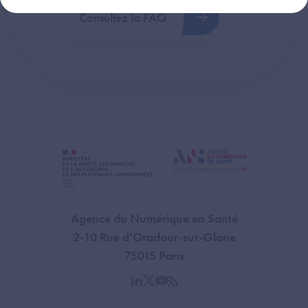
Consultez la FAQ
Agence du Numérique en Santé
2-10 Rue d'Oradour-sur-Glane
75015 Paris
linkedin
twitter
youtube
rss