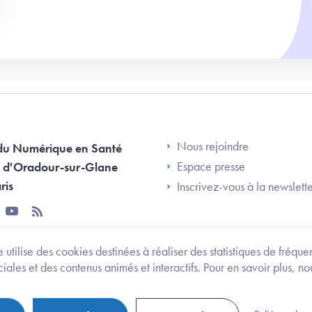
Footer Left AN
Nous rejoindre
du Numérique en Santé
Espace presse
 d'Oradour-sur-Glane
ris
Inscrivez-vous à la newslett
tter
youtube
rss
 utilise des cookies destinées à réaliser des statistiques de fréqu
les et des contenus animés et interactifs. Pour en savoir plus, no
onomie et des personnes handicapées
Legifrance.gouv.fr