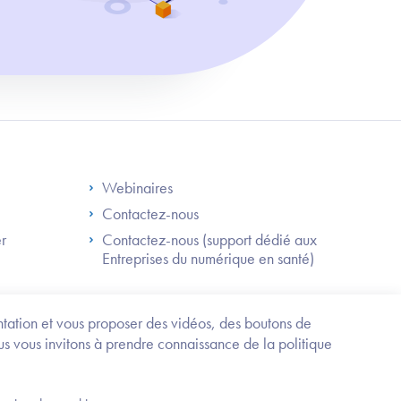
S
Footer Right ANS
Webinaires
Contactez-nous
er
Contactez-nous (support dédié aux
Entreprises du numérique en santé)
Besoin
d'être
guidé
entation et vous proposer des vidéos, des boutons de
?
us vous invitons à prendre connaissance de la politique
Trouvez
l'information
ou
Service-public.fr
Mentions légales
la