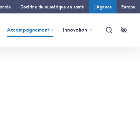
ionale
Doctrine du numérique en santé
L'Agence
Europe
(page courante)
Accompagnement
Innovation
Recherche
Accessi