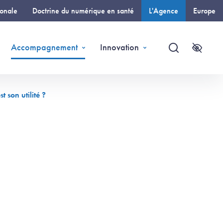
ionale
Doctrine du numérique en santé
L'Agence
Europe
(page courante)
Accompagnement
Innovation
Recherche
Accessi
 son utilité ?