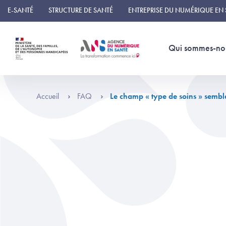
Panneau de gestion des cookies
E-SANTÉ
STRUCTURE DE SANTÉ
ENTREPRISE DU NUMÉRIQUE EN
Qui sommes-no
Accueil
FAQ
Le champ « type de soins » semble 