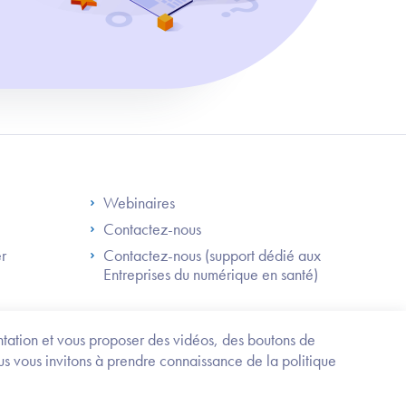
S
Footer Right ANS
Webinaires
Contactez-nous
er
Contactez-nous (support dédié aux
Entreprises du numérique en santé)
Besoin
d'être
guidé
entation et vous proposer des vidéos, des boutons de
?
us vous invitons à prendre connaissance de la politique
Trouvez
l'information
ou
Service-public.fr
Mentions légales