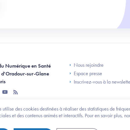
Footer Left AN
Nous rejoindre
du Numérique en Santé
Espace presse
 d'Oradour-sur-Glane
ris
Inscrivez-vous à la newslett
tter
youtube
rss
 utilise des cookies destinées à réaliser des statistiques de fréqu
les et des contenus animés et interactifs. Pour en savoir plus, no
onomie et des personnes handicapées
Legifrance.gouv.fr