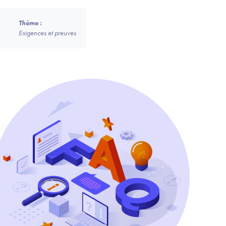
Thème :
Exigences et preuves