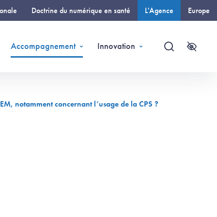
ionale
Doctrine du numérique en santé
L'Agence
Europe
(page courante)
Accompagnement
Innovation
Recherche
Accessi
 REM, notamment concernant l’usage de la CPS ?