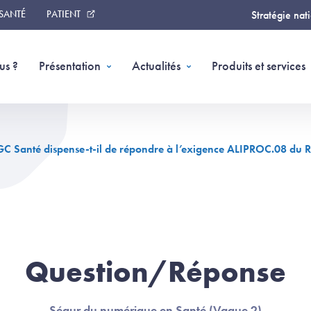
 SANTÉ
PATIENT
Stratégie nat
us ?
Présentation
Actualités
Produits et services
 IGC Santé dispense-t-il de répondre à l’exigence ALIPROC.08 du
Question/Réponse
Ségur du numérique en Santé (Vague 2)