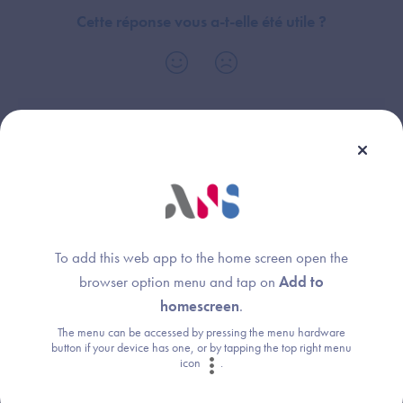
Cette réponse vous a-t-elle été utile ?
Thème :
Domaine Audits techniques - Dépenses et financement
To add this web app to the home screen open the
browser option menu and tap on
Add to
Une question ?
homescreen
.
The menu can be accessed by pressing the menu hardware
Retrouvez les réponses aux questions les
button if your device has one, or by tapping the top right menu
plus fréquentes (FAQ).
icon
.