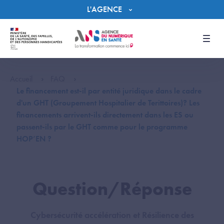
Panneau de gestion des cookies
L'AGENCE
Men
Accueil
FAQ
Le financement est-il par entité juridique dans le cadre
d'un GHT (Groupement Hospitalier de Terittoires)? Les
financements arrivent-ils directement dans les ES ou
passent-ils par le GHT comme pour le programme
HOP’EN ?
Question/Réponse
Cybersécurité accélération et Résilience des