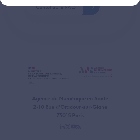
Consultez la FAQ
Agence du Numérique en Santé
2-10 Rue d'Oradour-sur-Glane
75015 Paris
linkedin
twitter
youtube
rss