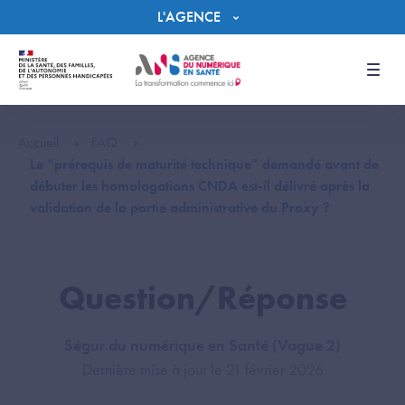
Panneau de gestion des cookies
L'AGENCE
Men
Accueil
FAQ
Le “prérequis de maturité technique” demandé avant de
débuter les homologations CNDA est-il délivré après la
validation de la partie administrative du Proxy ?
Question/Réponse
Ségur du numérique en Santé (Vague 2)
Dernière mise à jour le 21 février 2026