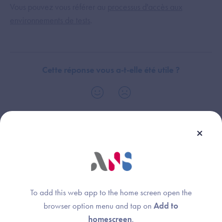
Vous pouvez vous référer au
processus d'accès aux
environnements de tests
.
Cette réponse vous a-t-elle été utile ?
Dispositif(s)
Thème :
concerné(s) :
Parcours de référencement
Imagerie
(Convergence, CNDA, PSC)
Radiology Information
System (RIS)
DRIMbox
To add this web app to the home screen open the
browser option menu and tap on
Add to
homescreen
.