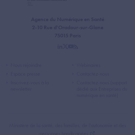
Agence du Numérique en Santé
2-10 Rue d'Oradour-sur-Glane
75015 Paris
linkedin
twitter
youtube
rss
Footer Left ANS
Footer Right A
Nous rejoindre
Webinaires
Espace presse
Contactez-nous
Inscrivez-vous à la
Contactez-nous (support
newsletter
dédié aux Entreprises du
numérique en santé)
Footer Bottom ANS
Ministère de la santé, des familles, de l'autonomie et des
personnes handicapées