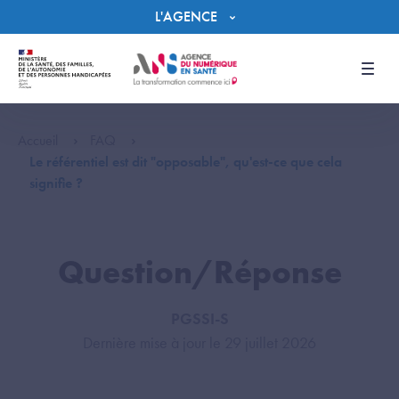
Panneau de gestion des cookies
L'AGENCE
Men
Accueil
FAQ
Le référentiel est dit "opposable", qu'est-ce que cela
signifie ?
Question/Réponse
PGSSI-S
Dernière mise à jour le 29 juillet 2026