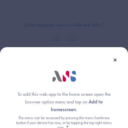
Cette réponse vous a-t-elle été utile ?
Thème :
Juridique
Identification électronique des professionnels de santé (ASPP)
To add this web app to the home screen open the
browser option menu and tap on
Add to
homescreen
.
Une question ?
The menu can be accessed by pressing the menu hardware
button if your device has one, or by tapping the top right menu
icon
.