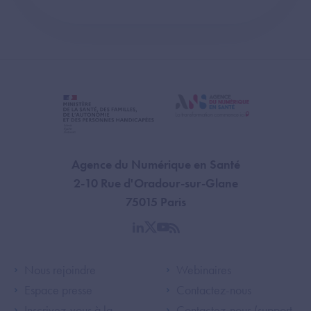
Agence du Numérique en Santé
2-10 Rue d'Oradour-sur-Glane
75015 Paris
linkedin
twitter
youtube
rss
Footer Left ANS
Footer Right A
Nous rejoindre
Webinaires
Espace presse
Contactez-nous
Inscrivez-vous à la
Contactez-nous (support