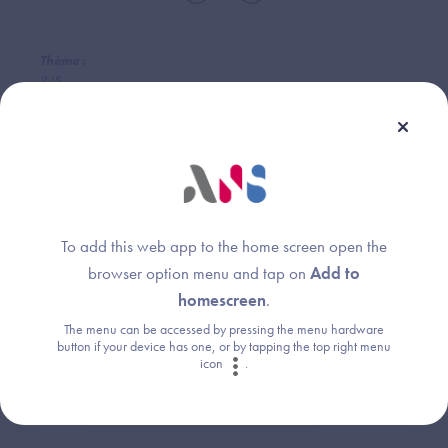
Thème :
INS
Une question ?
To add this web app to the home screen open the
browser option menu and tap on
Add to
Retrouvez les réponses aux questions les
homescreen
.
plus fréquentes (FAQ).
The menu can be accessed by pressing the menu hardware
button if your device has one, or by tapping the top right menu
icon
.
Consultez la FAQ