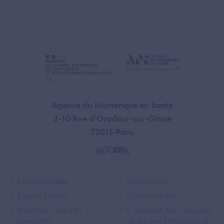
Agence du Numérique en Santé
2-10 Rue d'Oradour-sur-Glane
75015 Paris
linkedin
twitter
youtube
rss
Footer Left ANS
Footer Right A
Nous rejoindre
Webinaires
Espace presse
Contactez-nous
Inscrivez-vous à la
Contactez-nous (support
newsletter
dédié aux Entreprises du