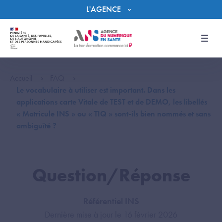
Panneau de gestion des cookies
L'AGENCE
Men
Accueil
FAQ
Le vocabulaire à utiliser est important. Dans les
applications carte Vitale de TEST et de DEMO, les libellés
« Matricule INS » ou « TIQ » sont-ils bien nommés et sans
ambiguïté ?
Question/Réponse
Référentiel INS
Dernière mise à jour le 16 février 2026