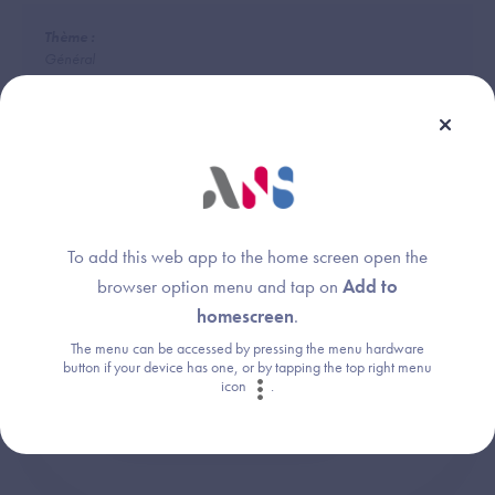
Thème :
Général
Une question ?
To add this web app to the home screen open the
browser option menu and tap on
Add to
Retrouvez les réponses aux questions les
homescreen
.
plus fréquentes (FAQ).
The menu can be accessed by pressing the menu hardware
button if your device has one, or by tapping the top right menu
icon
.
Consultez la FAQ