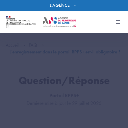
Panneau de gestion des cookies
L'AGENCE
Men
Accueil
FAQ
L'enregistrement dans le portail RPPS+ est-il obligatoire ?
Question/Réponse
Portail RPPS+
Dernière mise à jour le 29 juillet 2026