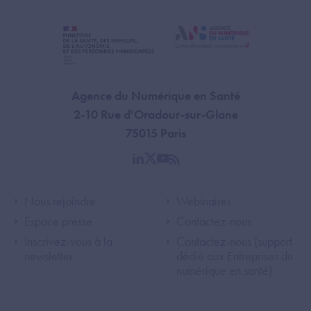
Agence du Numérique en Santé
2-10 Rue d'Oradour-sur-Glane
75015 Paris
linkedin
twitter
youtube
rss
Footer Left ANS
Footer Right A
Nous rejoindre
Webinaires
Espace presse
Contactez-nous
Inscrivez-vous à la
Contactez-nous (support
newsletter
dédié aux Entreprises du
numérique en santé)