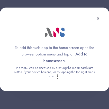
Une question ?
To add this web app to the home screen open the
Retrouvez les réponses aux questions les
browser option menu and tap on
Add to
plus fréquentes (FAQ).
homescreen
.
The menu can be accessed by pressing the menu hardware
Consultez la FAQ
button if your device has one, or by tapping the top right menu
icon
.