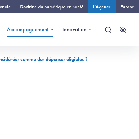
ionale
Doctrine du numérique en santé
L'Agence
Europe
(page courante)
Accompagnement
Innovation
Recherche
Accessi
nsidérées comme des dépenses éligibles ?