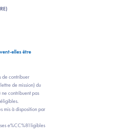
aRE)
ent-elles être
s de contribuer
lettre de mission) du
ne contribuent pas
éligibles.
s mis à disposition par
nses e%CC%81ligibles