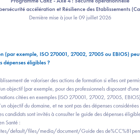
Programme CaRE - Axe 4 : Sécurité opérationnelle
ersécurité accélération et Résilience des Etablissements (C
Dernière mise à jour le 09 juillet 2026
ion (par exemple, ISO 270001, 27002, 27005 ou EBIOS) peuv
 dépenses éligibles ?
tablissement de valoriser des actions de formation si elles ont permi
d'un objectif (par exemple, pour des professionnels disposant d'une 
rmations citées en exemples (ISO 270001, 27002, 27005, EBIOS) 
d’un objectif du domaine, et ne sont pas des dépenses considérées 
les candidats sont invités à consulter le guide des dépenses éligible
en Santé :
r/sites/default/files/media/document/Guide des de%CC%81pe