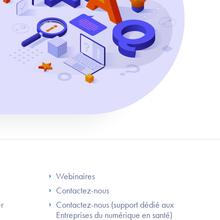
S
Footer Right ANS
Webinaires
Contactez-nous
er
Contactez-nous (support dédié aux
Entreprises du numérique en santé)