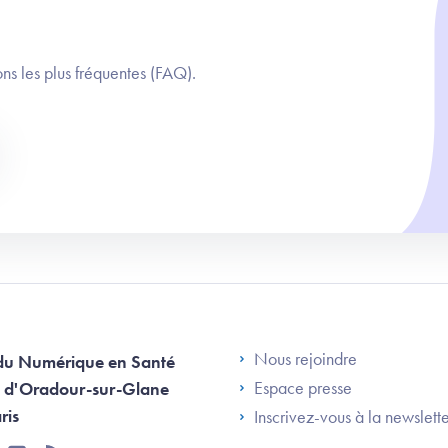
ns les plus fréquentes (FAQ).
Footer Left AN
Nous rejoindre
du Numérique en Santé
Espace presse
 d'Oradour-sur-Glane
ris
Inscrivez-vous à la newslett