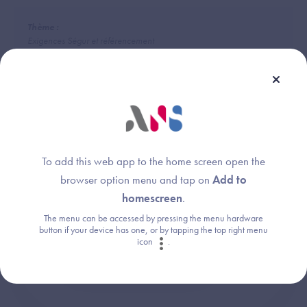
Thème :
Exigences Ségur et référencement
Une question ?
To add this web app to the home screen open the
browser option menu and tap on
Add to
Retrouvez les réponses aux questions les
homescreen
.
plus fréquentes (FAQ).
The menu can be accessed by pressing the menu hardware
button if your device has one, or by tapping the top right menu
icon
.
Consultez la FAQ