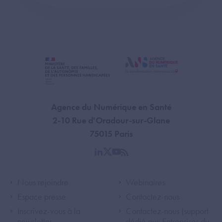
Agence du Numérique en Santé
2-10 Rue d'Oradour-sur-Glane
75015 Paris
linkedin
twitter
youtube
rss
Footer Left ANS
Footer Right A
Nous rejoindre
Webinaires
Espace presse
Contactez-nous
Inscrivez-vous à la
Contactez-nous (support
newsletter
dédié aux Entreprises du