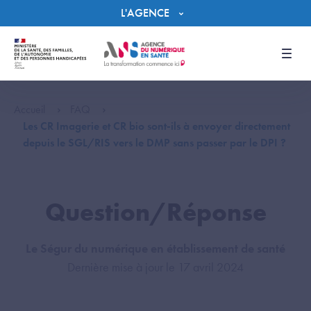
Panneau de gestion des cookies
L'AGENCE
Men
Accueil
FAQ
Les CR Imagerie et CR bio sont-ils à envoyer directement
depuis le SGL/RIS vers le DMP sans passer par le DPI ?
Question/Réponse
Le Ségur du numérique en établissement de santé
Dernière mise à jour le 17 avril 2024