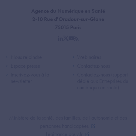
Agence du Numérique en Santé
2-10 Rue d'Oradour-sur-Glane
75015 Paris
linkedin
twitter
youtube
rss
Footer Left ANS
Footer Right A
Nous rejoindre
Webinaires
Espace presse
Contactez-nous
Inscrivez-vous à la
Contactez-nous (support
newsletter
dédié aux Entreprises du
numérique en santé)
Footer Bottom ANS
Ministère de la santé, des familles, de l'autonomie et des
personnes handicapées
Legifrance.gouv.fr