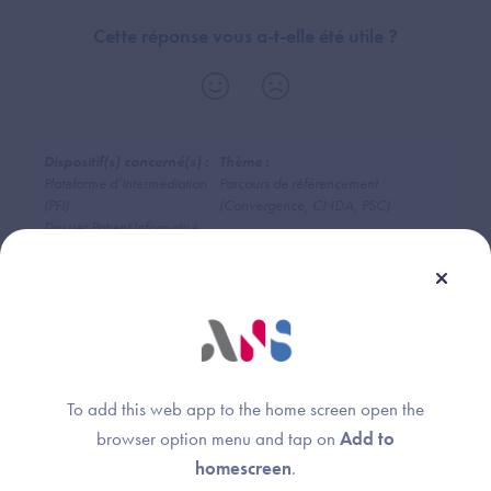
Cette réponse vous a-t-elle été utile ?
Dispositif(s) concerné(s) :
Thème :
Plateforme d’Intermédiation
Parcours de référencement
(PFI)
(Convergence, CNDA, PSC)
Dossier Patient Informatisé
(DPI)
Logiciel de Gestion de
Cabinet (LGC-MdV)
Radiology Information System
(RIS)
DRIMbox
To add this web app to the home screen open the
browser option menu and tap on
Add to
homescreen
.