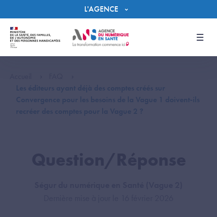
Panneau de gestion des cookies
L'AGENCE
Men
Accueil
FAQ
Les éditeurs ayant déjà des comptes créés sur
Convergence pour les besoins de la Vague 1 doivent-ils
recréer des comptes pour la Vague 2 ?
Question/Réponse
Ségur du numérique en Santé (Vague 2)
Dernière mise à jour le 16 février 2026