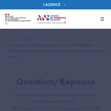
Panneau de gestion des cookies
L'AGENCE
Men
Accueil
FAQ
Les exigences d'hébergement "3-2-1" de l'objectif
D02.03.C portent-elles spécifiquement sur les données de
santé ?
Question/Réponse
Cybersécurité accélération et Résilience des
Etablissements (CaRE)
Vous travaillez dans un établissement de santé