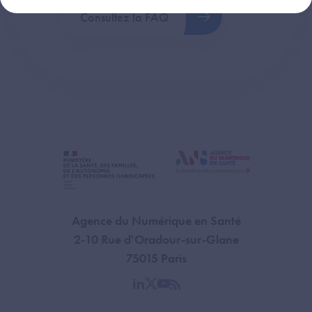
Consultez la FAQ
Agence du Numérique en Santé
2-10 Rue d'Oradour-sur-Glane
75015 Paris
linkedin
twitter
youtube
rss