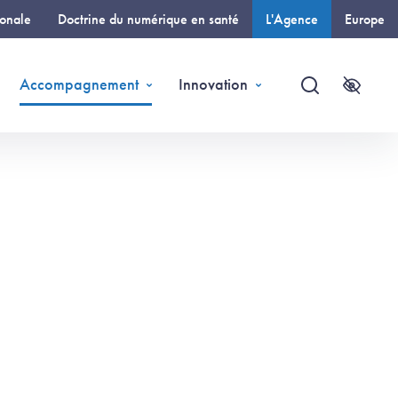
ionale
Doctrine du numérique en santé
L'Agence
Europe
(page courante)
Accompagnement
Innovation
Recherche
Accessi