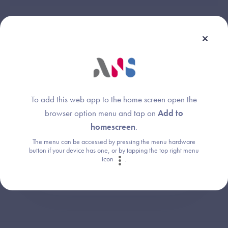
Une question ?
To add this web app to the home screen open the
Retrouvez les réponses aux questions les
browser option menu and tap on
Add to
plus fréquentes (FAQ).
homescreen
.
The menu can be accessed by pressing the menu hardware
Consultez la FAQ
button if your device has one, or by tapping the top right menu
icon
.