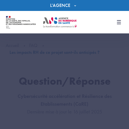
Panneau de gestion des cookies
L'AGENCE
Men
Accueil
FAQ
Les impacts RH de ce projet sont-ils anticipés ?
Question/Réponse
Cybersécurité accélération et Résilience des
Etablissements (CaRE)
Dernière mise à jour le 16 juillet 2025