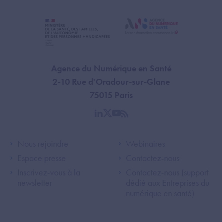
Agence du Numérique en Santé
2-10 Rue d'Oradour-sur-Glane
75015 Paris
linkedin
twitter
youtube
rss
Footer Left ANS
Footer Right A
Nous rejoindre
Webinaires
Espace presse
Contactez-nous
Inscrivez-vous à la
Contactez-nous (support
newsletter
dédié aux Entreprises du
numérique en santé)