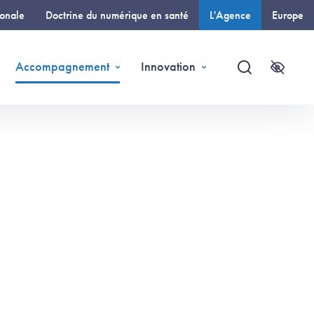
ionale
Doctrine du numérique en santé
L'Agence
Europe
(page courante)
Accompagnement
Innovation
Recherche
Accessi