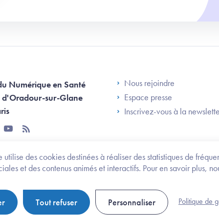
Footer Left AN
Nous rejoindre
du Numérique en Santé
Espace presse
 d'Oradour-sur-Glane
ris
Inscrivez-vous à la newslett
tter
youtube
rss
 utilise des cookies destinées à réaliser des statistiques de fréqu
les et des contenus animés et interactifs. Pour en savoir plus, no
onomie et des personnes handicapées
Legifrance.gouv.fr
Politique de 
er
Tout refuser
Personnaliser
Politique de gestion de cookies
Gestion des cookies
Pl