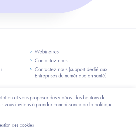
S
Footer Right ANS
Webinaires
Contactez-nous
er
Contactez-nous (support dédié aux
Entreprises du numérique en santé)
Besoin
d'être
guidé
entation et vous proposer des vidéos, des boutons de
?
us vous invitons à prendre connaissance de la politique
Trouvez
l'information
ou
Service-public.fr
Mentions légales
la
gestion des cookies
an du site
Accessibilité : partiellement conforme
démarche
correspondant