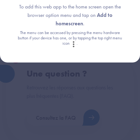
To add this web app to the home screen open the
Thème :
browser option menu and tap on
Add to
Preuves
homescreen
.
The menu can be accessed by pressing the menu hardware
button if your device has one, or by tapping the top right menu
icon
.
Une question ?
Retrouvez les réponses aux questions les
plus fréquentes (FAQ).
Consultez la FAQ