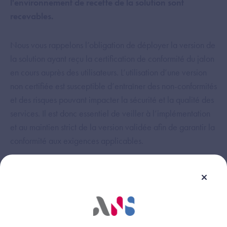
l'environnement de recette de la solution sont
recevables.
Nous vous rappelons l’obligation de déployer la version de
la solution ayant reçu la certification de conformité du jalon
en cours auprès des utilisateurs. L’utilisation d’une version
non certifiée est susceptible d’entraîner des non-conformités
et des risques pouvant impacter la sécurité et la qualité des
services. Il est donc essentiel de veiller à l’implémentation
et au maintien strict de la version validée afin de garantir la
conformité aux exigences applicables.
Cette réponse vous a-t-elle été utile ?