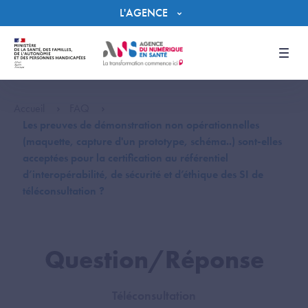
Panneau de gestion des cookies
L'AGENCE
Men
Accueil
FAQ
Les preuves de démonstration non opérationnelles
(maquette, capture d'un prototype, schéma..) sont-elles
acceptées pour la certification au référentiel
d’interopérabilité, de sécurité et d’éthique des SI de
téléconsultation ?
Question/Réponse
Téléconsultation