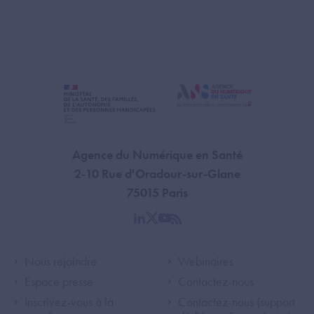
Agence du Numérique en Santé
2-10 Rue d'Oradour-sur-Glane
75015 Paris
linkedin
twitter
youtube
rss
Footer Left ANS
Footer Right A
Nous rejoindre
Webinaires
Espace presse
Contactez-nous
Inscrivez-vous à la
Contactez-nous (support