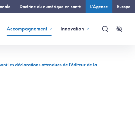
ionale
Doctrine du numérique en santé
L'Agence
Europe
(page courante)
Accompagnement
Innovation
Recherche
Accessi
t les déclarations attendues de l'éditeur de la