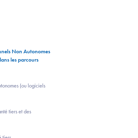
ionnels Non Autonomes
 dans les parcours
utonomes (ou logiciels
nté tiers et des
 tiers.