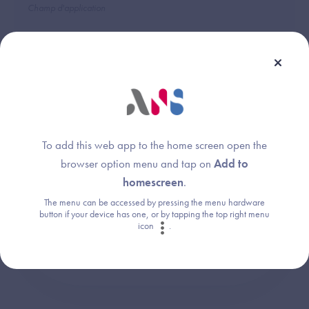
Champ d'application
Une question ?
To add this web app to the home screen open the
Retrouvez les réponses aux questions les
browser option menu and tap on
Add to
plus fréquentes (FAQ).
homescreen
.
The menu can be accessed by pressing the menu hardware
button if your device has one, or by tapping the top right menu
Consultez la FAQ
icon
.