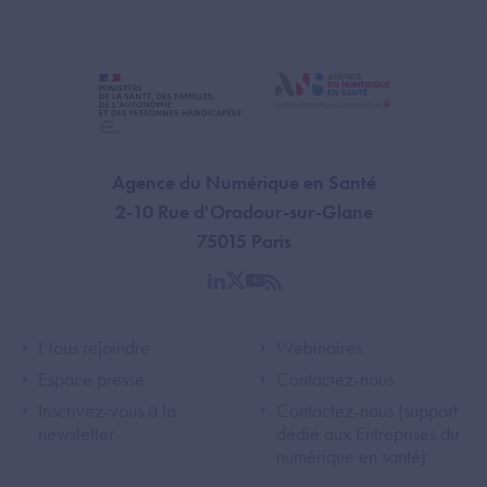
Agence du Numérique en Santé
2-10 Rue d'Oradour-sur-Glane
75015 Paris
linkedin
twitter
youtube
rss
Footer Left ANS
Footer Right A
Nous rejoindre
Webinaires
Espace presse
Contactez-nous
Inscrivez-vous à la
Contactez-nous (support
newsletter
dédié aux Entreprises du
numérique en santé)