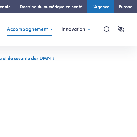
ionale
Doctrine du numérique en santé
L'Agence
Europe
(page courante)
Accompagnement
Innovation
Recherche
Accessi
té et de sécurité des DMN ?