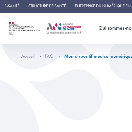
Panneau de gestion des cookies
E-SANTÉ
STRUCTURE DE SANTÉ
ENTREPRISE DU NUMÉRIQUE EN
Qui sommes-no
Accueil
FAQ
Mon dispositif médical numérique e