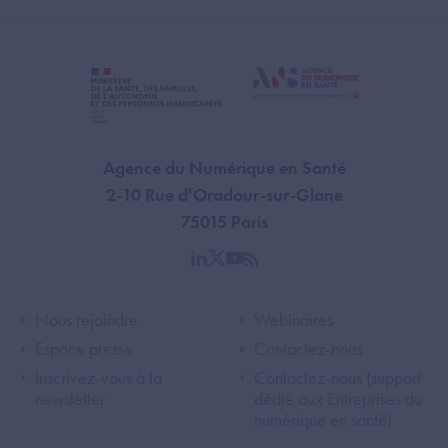
Agence du Numérique en Santé
2-10 Rue d'Oradour-sur-Glane
75015 Paris
linkedin
twitter
youtube
rss
Footer Left ANS
Footer Right A
Nous rejoindre
Webinaires
Espace presse
Contactez-nous
Inscrivez-vous à la
Contactez-nous (support
newsletter
dédié aux Entreprises du
numérique en santé)