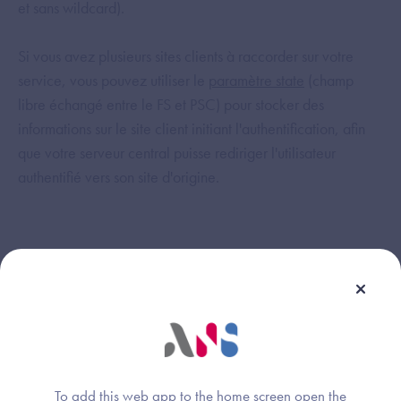
et sans wildcard).
Si vous avez plusieurs sites clients à raccorder sur votre
service, vous pouvez utiliser le
paramètre state
(champ
libre échangé entre le FS et PSC) pour stocker des
informations sur le site client initiant l'authentification, afin
que votre serveur central puisse rediriger l'utilisateur
authentifié vers son site d'origine.
Cette réponse vous a-t-elle été utile ?
To add this web app to the home screen open the
Thème :