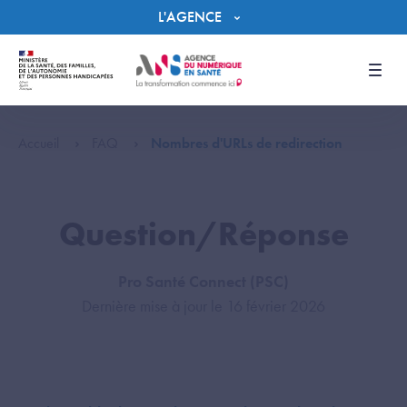
Panneau de gestion des cookies
L'AGENCE
Men
Accueil
FAQ
Nombres d'URLs de redirection
Question/Réponse
Pro Santé Connect (PSC)
Dernière mise à jour le 16 février 2026