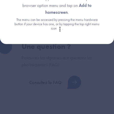
Technique
browser option menu and tap on
Add to
homescreen
.
The menu can be accessed by pressing the menu hardware
button if your device has one, or by tapping the top right menu
icon
.
Une question ?
Retrouvez les réponses aux questions les
plus fréquentes (FAQ).
Consultez la FAQ