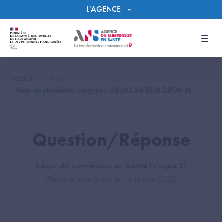
Panneau de gestion des cookies
L'AGENCE
Men
Accueil
FAQ
Non applicabilité exigence DB.SO.34 REM DRIM-M
Question/Réponse
Ségur du numérique en Santé (Vague 2)
Dernière mise à jour le 16 février 2026