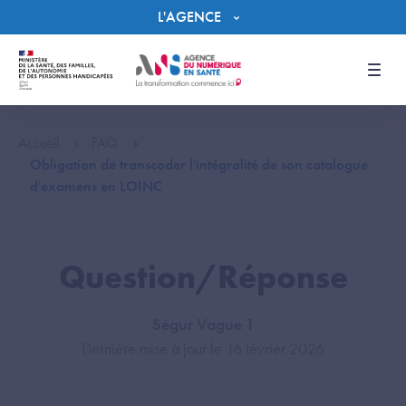
Panneau de gestion des cookies
L'AGENCE
Men
Accueil
FAQ
Obligation de transcoder l'intégralité de son catalogue
d'examens en LOINC
Question/Réponse
Ségur Vague 1
Dernière mise à jour le 16 février 2026