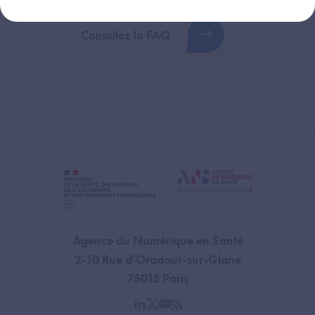
Consultez la FAQ
Agence du Numérique en Santé
2-10 Rue d'Oradour-sur-Glane
75015 Paris
linkedin
twitter
youtube
rss