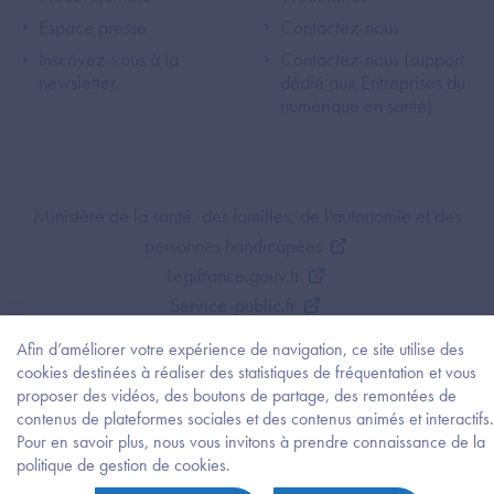
Espace presse
Contactez-nous
Inscrivez-vous à la
Contactez-nous (support
newsletter
dédié aux Entreprises du
numérique en santé)
Footer Bottom ANS
Ministère de la santé, des familles, de l'autonomie et des
personnes handicapées
Legifrance.gouv.fr
Service-public.fr
Mentions légales
Afin d’améliorer votre expérience de navigation, ce site utilise des
Politique de protection des données personnelles
cookies destinées à réaliser des statistiques de fréquentation et vous
Politique de gestion de cookies
proposer des vidéos, des boutons de partage, des remontées de
contenus de plateformes sociales et des contenus animés et interactifs.
Gestion des cookies
Pour en savoir plus, nous vous invitons à prendre connaissance de la
Plan du site
Besoi
politique de gestion de cookies.
d'être
Accessibilité : partiellement conforme