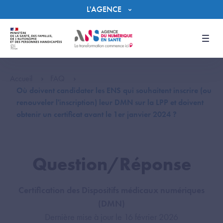
Panneau de gestion des cookies
L'AGENCE
Men
Accueil
FAQ
Où doivent candidater les ENS qui souhaitent inscrire (ou
renouveler l'inscription) leur DMN sur la LPP et doivent
obtenir un certificat avant le 1er janvier 2024 ?
Question/Réponse
Certification des Dispositifs médicaux numériques
(DMN)
Dernière mise à jour le 16 février 2026