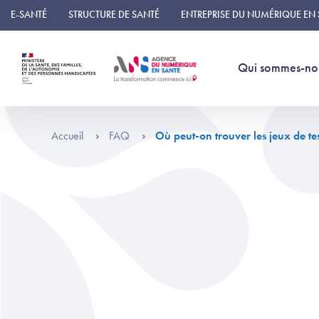
Panneau de gestion des cookies
E-SANTÉ
STRUCTURE DE SANTÉ
ENTREPRISE DU NUMÉRIQUE EN
Qui sommes-no
Accueil
FAQ
Où peut-on trouver les jeux de tes