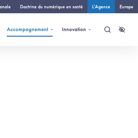
ionale
Doctrine du numérique en santé
L'Agence
Europe
(page courante)
Accompagnement
Innovation
Recherche
Accessi