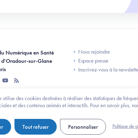
Footer Left AN
Nous rejoindre
du Numérique en Santé
Espace presse
 d'Oradour-sur-Glane
ris
Inscrivez-vous à la newslett
tter
youtube
rss
 utilise des cookies destinées à réaliser des statistiques de fréqu
les et des contenus animés et interactifs. Pour en savoir plus, no
onomie et des personnes handicapées
Legifrance.gouv.fr
Politique de 
er
Tout refuser
Personnaliser
Politique de gestion de cookies
Gestion des cookies
Pl