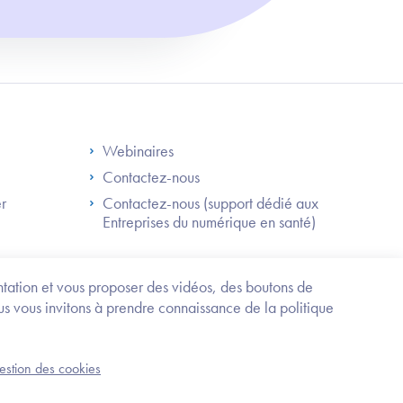
S
Footer Right ANS
Webinaires
Contactez-nous
er
Contactez-nous (support dédié aux
Entreprises du numérique en santé)
Besoin
d'être
guidé
entation et vous proposer des vidéos, des boutons de
?
us vous invitons à prendre connaissance de la politique
Trouvez
l'information
ou
Service-public.fr
Mentions légales
la
gestion des cookies
an du site
Accessibilité : partiellement conforme
démarche
correspondant