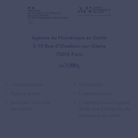
Agence du Numérique en Santé
2-10 Rue d'Oradour-sur-Glane
75015 Paris
linkedin
twitter
youtube
rss
Footer Left ANS
Footer Right A
Nous rejoindre
Webinaires
Espace presse
Contactez-nous
Inscrivez-vous à la
Contactez-nous (support
newsletter
dédié aux Entreprises du
numérique en santé)