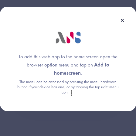
Une question ?
Retrouvez les réponses aux questions les
To add this web app to the home screen open the
plus fréquentes (FAQ).
browser option menu and tap on
Add to
homescreen
.
The menu can be accessed by pressing the menu hardware
Consultez la FAQ
button if your device has one, or by tapping the top right menu
icon
.