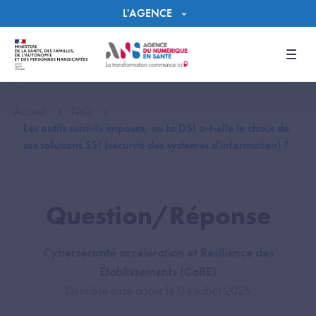
Panneau de gestion des cookies
L'AGENCE
Men
Accueil
FAQ
Les outils sont-ils imposés, ou la DSI a-t-elle le choix de
ses solutions SSI (sécurité des systèmes d'information) ?
Question/Réponse
Cybersécurité accélération et Résilience des
Etablissements (CaRE)
Dernière mise à jour le 04 juillet 2025