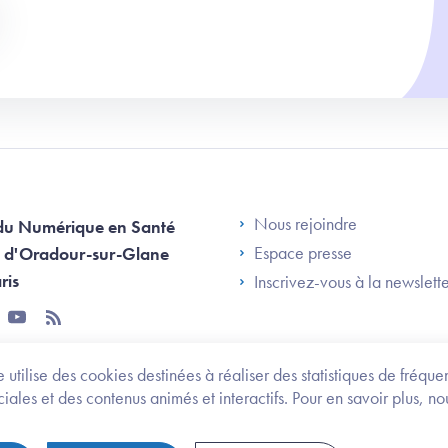
Footer Left AN
Nous rejoindre
du Numérique en Santé
Espace presse
 d'Oradour-sur-Glane
ris
Inscrivez-vous à la newslett
tter
youtube
rss
 utilise des cookies destinées à réaliser des statistiques de fréqu
les et des contenus animés et interactifs. Pour en savoir plus, no
onomie et des personnes handicapées
Legifrance.gouv.fr