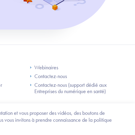
S
Footer Right ANS
Webinaires
Contactez-nous
er
Contactez-nous (support dédié aux
Entreprises du numérique en santé)
Besoin
d'être
guidé
entation et vous proposer des vidéos, des boutons de
?
us vous invitons à prendre connaissance de la politique
Trouvez
l'information
ou
Service-public.fr
Mentions légales