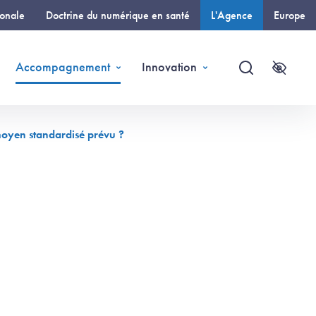
ionale
Doctrine du numérique en santé
L'Agence
Europe
(page courante)
Accompagnement
Innovation
Recherche
Accessi
moyen standardisé prévu ?