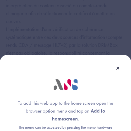
interprétation du contenu associé au compte-rendu
d'imagerie afin de sélectionner le certificat à mettre en
oeuvre.
L'implémentation d'une vérification de cohérence
systématique entre ces deux sources d'information (compte-
rendu CDA / message HL7v2) par la solution DRIMBox
n'est pas obligatoire, la responsabilité concernant la
cohérence de ces données incombant au système
producteur du compte-rendu CDA et du message HL7v2
associé. Néanmoins, un tel contrôle peut être défini par les
éditeurs de solutions DRIMBox s'ils le souhaitent . Dans ce
cas, une situation non-passante (écart entre le document
CDA et le message HL7v2 au niveau de la mention du
To add this web app to the home screen open the
professionnel de santé) doit interrompre le processus de
browser option menu and tap on
Add to
production du document KOS et une alerte doit être
homescreen
.
remontée auprès de l'administrateur du système producteur
The menu can be accessed by pressing the menu hardware