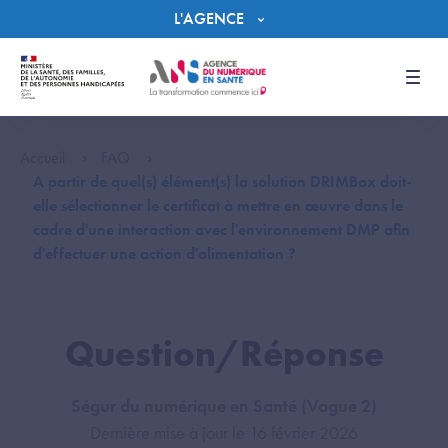
Panneau de gestion des cookies
L'AGENCE
Men
Accueil
FAQ
A partir de quel(s) élément(s) la solution DRIMBox doit-
elle sélectionner le certificat à mettre en œuvre dans le
cadre d'une interaction avec l'environnement DMP afin
d'effectuer une action d'alimentation ?
Question/Réponse
Ségur du numérique en Santé (Vague 2)
Dernière mise à jour le 16 février 2026