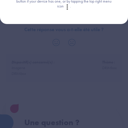
de ces données.
button if your device has one, or by tapping the top right menu
icon
.
Cette réponse vous a-t-elle été utile ?
Dispositif(s) concerné(s) :
Thème :
Imagerie
DRIMbox
DRIMbox
Une question ?